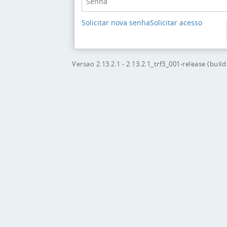
Solicitar nova senha
Solicitar acesso
Versao
2.13.2.1 - 2.13.2.1_trf3_001-release (buil